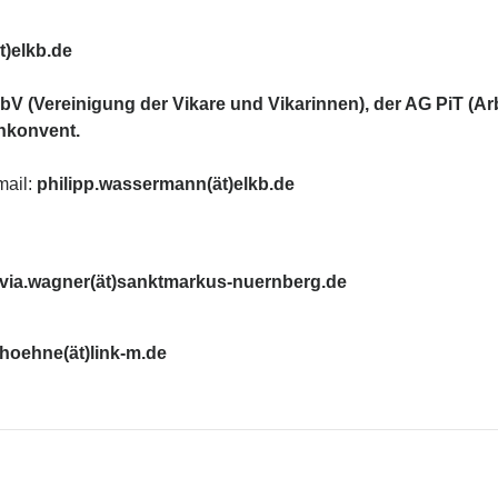
t)elkb.de
bV (Vereinigung der Vikare und Vikarinnen), der AG PiT (A
enkonvent.
mail:
philipp.wassermann(ät)elkb.de
lvia.wagner(ät)sanktmarkus-nuernberg.de
hoehne(ät)link-m.de