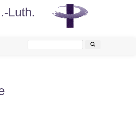
.-Luth.
Suche
e