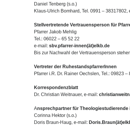
Daniel Tenberg (s.o.)
Klaus-Ulrich Bomhard, Tel. 0991 – 38317802, e
Stellvertretende Vertrauensperson für Pfar
Pfarrer Jakob Mehlig
Tel.: 06022 – 65 52 22
e-mail:
sbv.pfarrer-innen(ät)elkb.de
Bis zur Nachwahl der Vertrauensperson stehen
Vertreter der RuhestandspfarrerInnen
Pfarrer i.R. Dr. Rainer Oechslen, Tel.: 09823 – 
Korrespondenzblatt
Dr. Christian Weitnauer, e-mail:
christianweit
A
nsprechpartner für Theologiestudierende
Corinna Hektor (s.o.)
Doris Braun-Haug, e-mail:
Doris.Braun(ät)elk