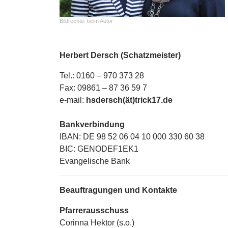
Bildrechte:
beim Autor
Herbert Dersch (Schatzmeister)
Tel.: 0160 – 970 373 28
Fax: 09861 – 87 36 59 7
e-mail:
hsdersch(ät)trick17.de
Bankverbindung
IBAN: DE 98 52 06 04 10 000 330 60 38
BIC: GENODEF1EK1
Evangelische Bank
Beauftragungen und Kontakte
Pfa
rrerausschuss
Corinna Hektor (s.o.)