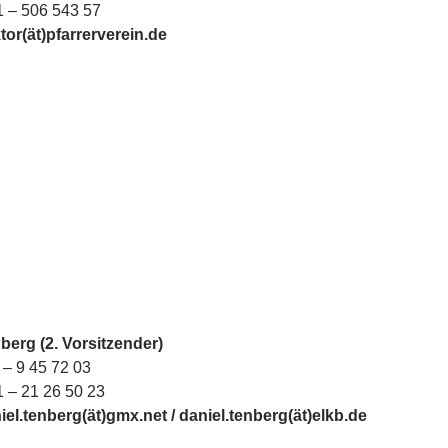
1 – 506 543 57
tor(ät)pfarrerverein.de
berg (2. Vorsitzender)
 – 9 45 72 03
1 – 21 26 50 23
iel.tenberg(ät)gmx.net / daniel.tenberg(ät)elkb.de