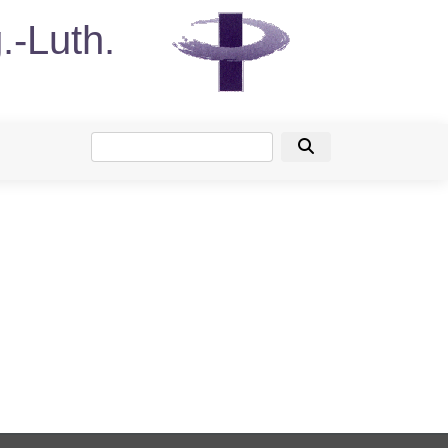
.-Luth.
Suche